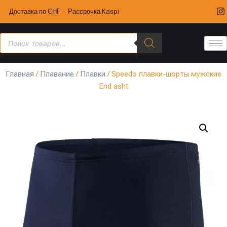
Доставка по СНГ · Рассрочка Kaspi
Главная
/
Плавание
/
Плавки
/ Speedo плавки-шорты мужские
End asht