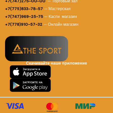
+7(747)275‒00‒00
— Торговый зал
+7(775)833‒78‒57
— Мастерская
+7(747)969-25-75
— Каспи магазин
+7(778)910-57-32
— Онлайн магазин
Скачивайте наше приложение