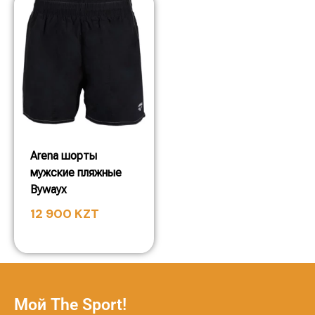
Arena шорты
мужские пляжные
Bywayx
12 900
KZT
Мой The Sport!