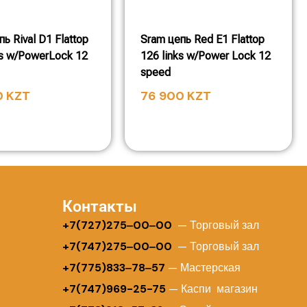
ь Rival D1 Flattop
Sram цепь Red E1 Flattop
s w/PowerLock 12
126 links w/Power Lock 12
speed
0
KZT
76 900
KZT
Контакты
+
7(727)275‒00‒00
— Торговый зал
+7(747)275‒00‒00
— Торговый зал
+7(775)833‒78‒57
— Мастерская
+7(747)969-25-75
— Каспи магазин