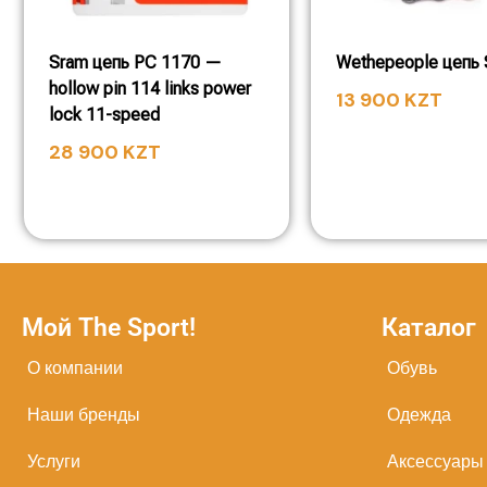
Sram цепь PC 1170 —
Wethepeople цепь 
hollow pin 114 links power
13 900
KZT
lock 11-speed
28 900
KZT
Мой The Sport!
Каталог
О компании
Обувь
Наши бренды
Одежда
Услуги
Аксессуары