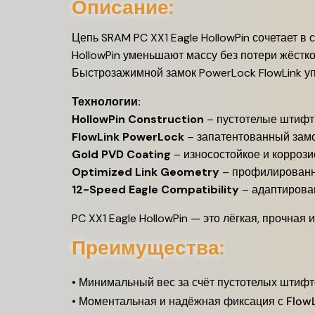
Описание:
Цепь SRAM PC XX1 Eagle HollowPin сочетает в
HollowPin уменьшают массу без потери жёстко
Быстрозажимной замок PowerLock FlowLink у
Технологии:
HollowPin Construction
– пустотелые штифт
FlowLink PowerLock
– запатентованный замо
Gold PVD Coating
– износостойкое и корроз
Optimized Link Geometry
– профилированны
12-Speed Eagle Compatibility
– адаптирова
PC XX1 Eagle HollowPin — это лёгкая, прочная
Преимущества:
• Минимальный вес за счёт пустотелых штифт
• Моментальная и надёжная фиксация с Flow