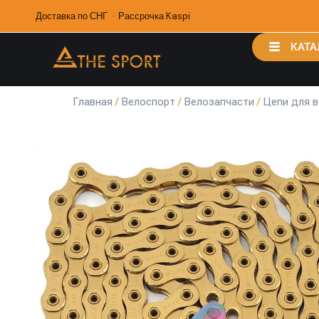
Доставка по СНГ · Рассрочка Kaspi
КАТА
Главная
/
Велоспорт
/
Велозапчасти
/
Цепи для 