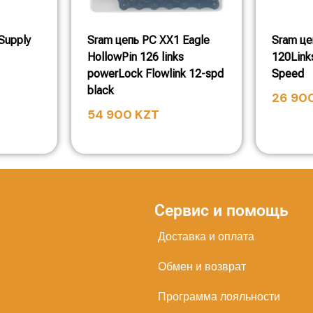
Supply
Sram цепь PC XX1 Eagle
Sram цеп
HollowPin 126 links
120Link
powerLock Flowlink 12-spd
Speed
black
26 90
54 900
KZT
Сервис и помощь
Доставка и оплата
Обмен и возврат
Программа лояльности