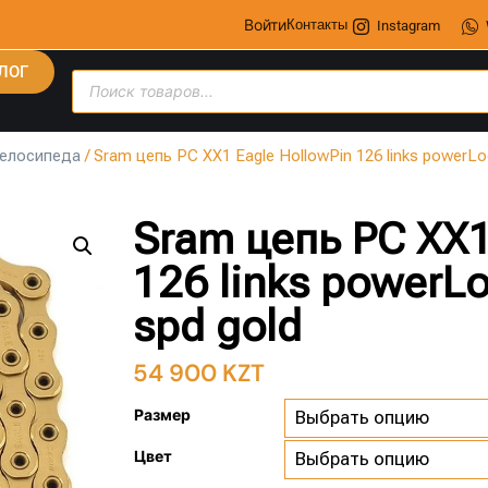
Войти
Контакты
Instagram
ЛОГ
велосипеда
/ Sram цепь PC XX1 Eagle HollowPin 126 links powerLoc
Sram цепь PC XX1
126 links powerLo
spd gold
54 900
KZT
Размер
Цвет