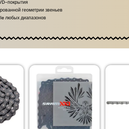
PVD-покрытия
ированной геометрии звеньев
gle любых диапазонов