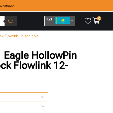
WhatsApp
0
KZT
RUB
k Flowlink 12-spd gold
 Eagle HollowPin
ck Flowlink 12-