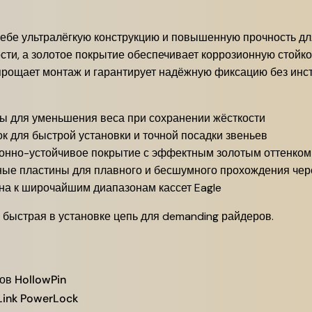
 себе ультралёгкую конструкцию и повышенную прочность д
сти, а золотое покрытие обеспечивает коррозионную стойко
прощает монтаж и гарантирует надёжную фиксацию без инс
ы для уменьшения веса при сохранении жёсткости
к для быстрой установки и точной посадки звеньев
ионно-устойчивое покрытие с эффектным золотым оттенком
е пластины для плавного и бесшумного прохождения чере
на к широчайшим диапазонам кассет Eagle
 и быстрая в установке цепь для demanding райдеров.
ов HollowPin
Link PowerLock