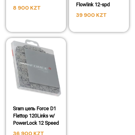
Flowlink 12-spd
8 900
KZT
39 900
KZT
Sram цепь Force D1
Flattop 120Links w/
PowerLock 12 Speed
36 900
KZT