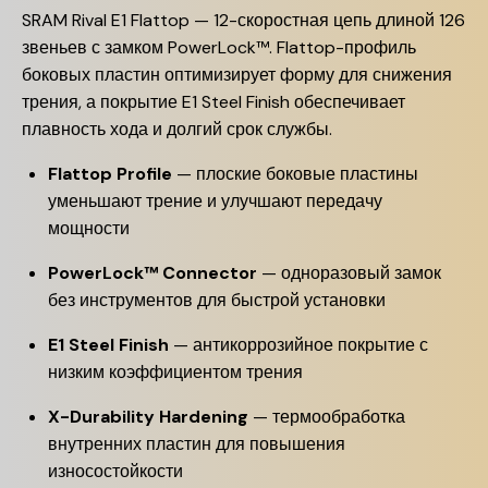
SRAM Rival E1 Flattop — 12-скоростная цепь длиной 126
звеньев с замком PowerLock™. Flattop-профиль
боковых пластин оптимизирует форму для снижения
трения, а покрытие E1 Steel Finish обеспечивает
плавность хода и долгий срок службы.
Flattop Profile
— плоские боковые пластины
уменьшают трение и улучшают передачу
мощности
PowerLock™ Connector
— одноразовый замок
без инструментов для быстрой установки
E1 Steel Finish
— антикоррозийное покрытие с
низким коэффициентом трения
X-Durability Hardening
— термообработка
внутренних пластин для повышения
износостойкости