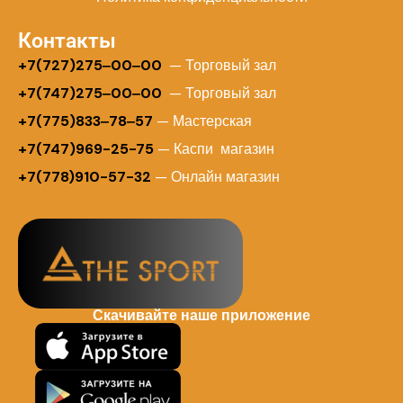
Контакты
+
7(727)275‒00‒00
— Торговый зал
+7(747)275‒00‒00
— Торговый зал
+7(775)833‒78‒57
— Мастерская
+7(747)969-25-75
— Каспи магазин
+7(778)910-57-32
— Онлайн магазин
Скачивайте наше приложение