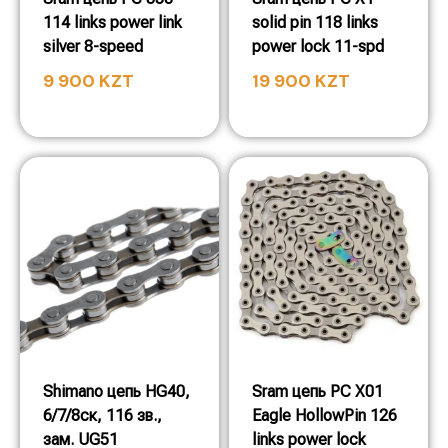
114 links power link
solid pin 118 links
silver 8-speed
power lock 11-spd
9 900
KZT
19 900
KZT
Shimano цепь HG40,
Sram цепь PC X01
6/7/8ск, 116 зв.,
Eagle HollowPin 126
зам. UG51
links power lock