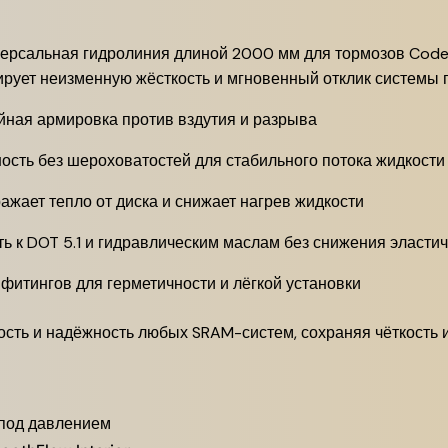
альная гидролиния длиной 2000 мм для тормозов Code, Code R,
ует неизменную жёсткость и мгновенный отклик системы п
ойная армировка против вздутия и разрыва
ность без шероховатостей для стабильного потока жидкости
ажает тепло от диска и снижает нагрев жидкости
сть к DOT 5.1 и гидравлическим маслам без снижения эласти
 фитингов для герметичности и лёгкой установки
сть и надёжность любых SRAM-систем, сохраняя чёткость 
 под давлением