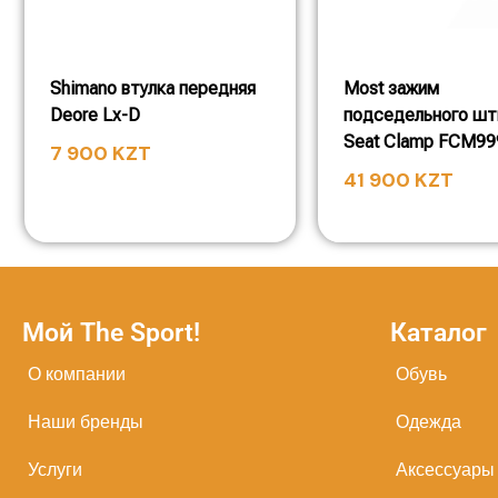
Shimano втулка передняя
Most зажим
Deore Lx-D
подседельного ш
Seat Clamp FCM9
7 900
KZT
41 900
KZT
Мой The Sport!
Каталог
О компании
Обувь
Наши бренды
Одежда
Услуги
Аксессуары