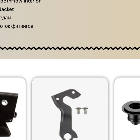
oothFlow Interior
Jacket
редам
боток фитингов