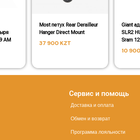
Most петух Rear Derailleur
Giant а
тыря
Hanger Direct Mount
SLR2 H
99 AM
Sram 1
37 900
KZT
10 90
Сервис и помощь
Доставка и оплата
Обмен и возврат
Программа лояльности