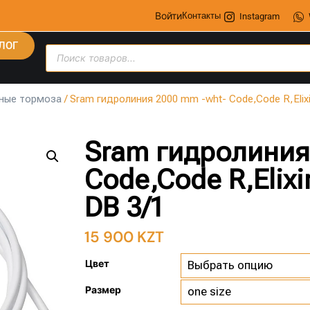
Войти
Контакты
Instagram
ЛОГ
ные тормоза
/ Sram гидролиния 2000 mm -wht- Code,Code R,Elixir 
Sram гидролиния
Code,Code R,Elixir
DB 3/1
15 900
KZT
Цвет
Размер