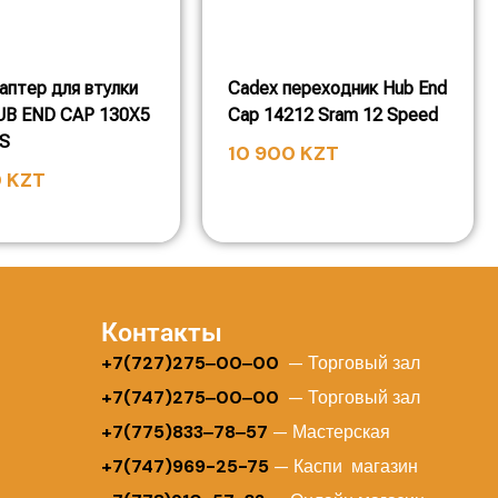
даптер для втулки
Cadex переходник Hub End
UB END CAP 130X5
Cap 14212 Sram 12 Speed
2S
10 900
KZT
0
KZT
Контакты
+
7(727)275‒00‒00
— Торговый зал
+7(747)275‒00‒00
— Торговый зал
+7(775)833‒78‒57
— Мастерская
+7(747)969-25-75
— Каспи магазин