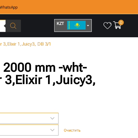
WhatsApp
0
KZT
RUB
3,Elixir 1,Juicy3, DB 3/1
 2000 mm -wht-
 3,Elixir 1,Juicy3,
Очистить