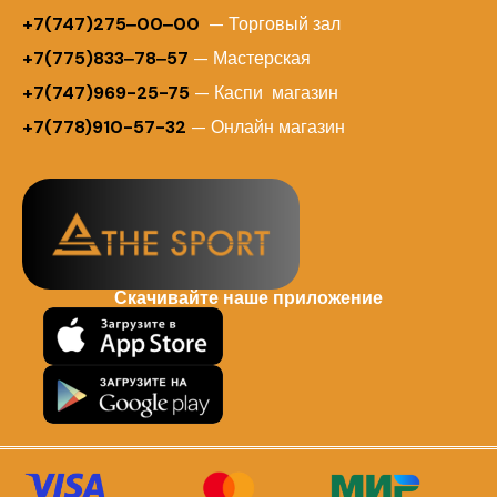
+7(747)275‒00‒00
— Торговый зал
+7(775)833‒78‒57
— Мастерская
+7(747)969-25-75
— Каспи магазин
+7(778)910-57-32
— Онлайн магазин
Скачивайте наше приложение