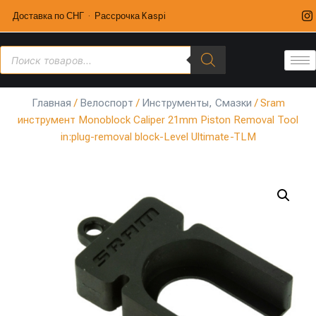
Доставка по СНГ · Рассрочка Kaspi
Главная
/
Велоспорт
/
Инструменты, Смазки
/ Sram
инструмент Monoblock Caliper 21mm Piston Removal Tool
in:plug-removal block-Level Ultimate-TLM