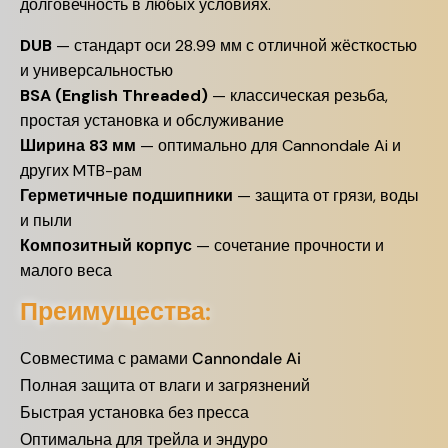
долговечность в любых условиях.
DUB
— стандарт оси 28.99 мм с отличной жёсткостью
и универсальностью
BSA (English Threaded)
— классическая резьба,
простая установка и обслуживание
Ширина 83 мм
— оптимально для Cannondale Ai и
других MTB-рам
Герметичные подшипники
— защита от грязи, воды
и пыли
Композитный корпус
— сочетание прочности и
малого веса
Преимущества:
Совместима с рамами Cannondale Ai
Полная защита от влаги и загрязнений
Быстрая установка без пресса
Оптимальна для трейла и эндуро