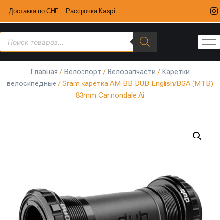
Доставка по СНГ · Рассрочка Kaspi
Главная
/
Велоспорт
/
Велозапчасти
/
Каретки
велосипедные
/ Sram каретка AM BB DUB English/BSA (MTB)
83mm Cannondale Ai