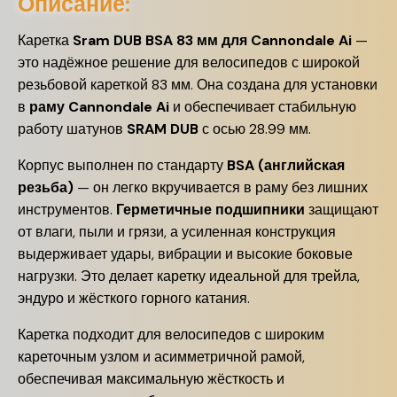
Описание:
Каретка
Sram DUB BSA 83 мм для Cannondale Ai
—
это надёжное решение для велосипедов с широкой
резьбовой кареткой 83 мм. Она создана для установки
в
раму Cannondale Ai
и обеспечивает стабильную
работу шатунов
SRAM DUB
с осью 28.99 мм.
Корпус выполнен по стандарту
BSA (английская
резьба)
— он легко вкручивается в раму без лишних
инструментов.
Герметичные подшипники
защищают
от влаги, пыли и грязи, а усиленная конструкция
выдерживает удары, вибрации и высокие боковые
нагрузки. Это делает каретку идеальной для трейла,
эндуро и жёсткого горного катания.
Каретка подходит для велосипедов с широким
кареточным узлом и асимметричной рамой,
обеспечивая максимальную жёсткость и