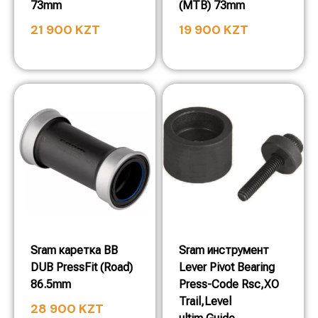
73mm
(MTB) 73mm
21 900
KZT
19 900
KZT
Sram каретка BB
Sram инструмент
DUB PressFit (Road)
Lever Pivot Bearing
86.5mm
Press-Code Rsc,XO
Trail,Level
28 900
KZT