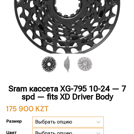
Sram кассета XG-795 10-24 — 7
spd — fits XD Driver Body
175 900
KZT
Размер
Цвет