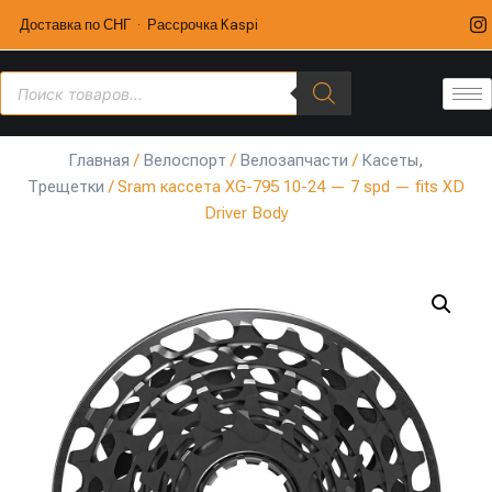
Доставка по СНГ · Рассрочка Kaspi
Главная
/
Велоспорт
/
Велозапчасти
/
Касеты,
Трещетки
/ Sram кассета XG-795 10-24 — 7 spd — fits XD
Driver Body