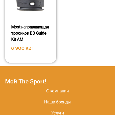
Most направляющая
тросиков BB Guide
Kit AM
6 900
KZT
Мой The Sport!
О компании
Наши бренды
Услуги