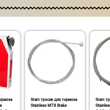
тормоза
Sram тросик для тормоза
Sram тр
ke
Stainless MTB Brake
Stainle