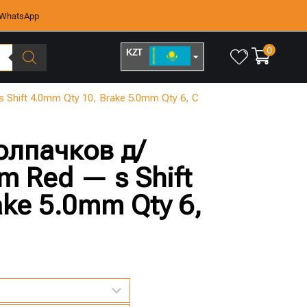
WhatsApp
0
KZT
RUB
Shift 4.0mm Qty 10, Brake 5.0mm Qty 6, C
олпачков д/
 Red — s Shift
ake 5.0mm Qty 6,