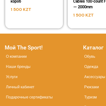
короб
Cables 100-count F
— 2000mm
1 500
KZT
1 500
KZT
Мой The Sport!
Каталог
О компании
Обувь
Наши бренды
Одежда
Услуги
Аксессуары
Личный кабинет
Рюкзаки
Подарочные сертификаты
Туризм