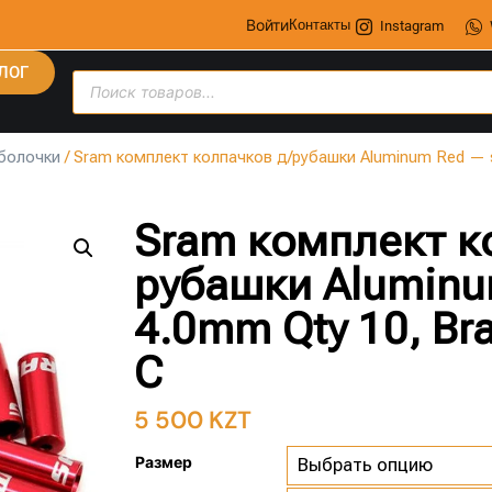
Войти
Контакты
Instagram
ЛОГ
болочки
/ Sram комплект колпачков д/рубашки Aluminum Red — s 
Sram комплект к
рубашки Aluminum
4.0mm Qty 10, Br
C
5 500
KZT
Размер