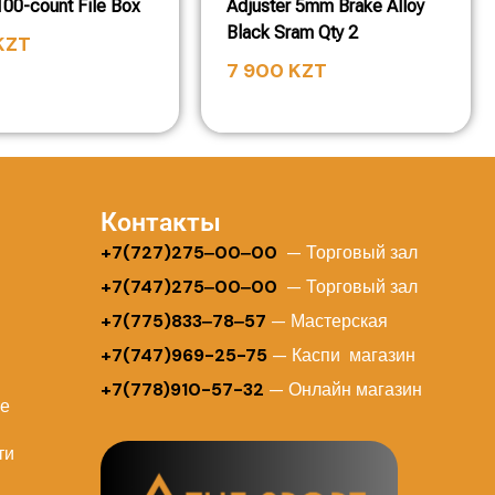
100-count File Box
Adjuster 5mm Brake Alloy
Black Sram Qty 2
KZT
7 900
KZT
Контакты
+
7(727)275‒00‒00
— Торговый зал
+7(747)275‒00‒00
— Торговый зал
+7(775)833‒78‒57
— Мастерская
+7(747)969-25-75
— Каспи магазин
+7(778)910-57-32
— Онлайн магазин
ие
ти