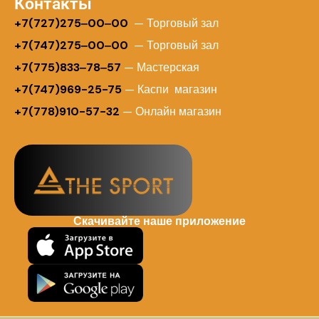
Контакты
+
7(727)275‒00‒00
— Торговый зал
+7(747)275‒00‒00
— Торговый зал
+7(775)833‒78‒57
— Мастерская
+7(747)969-25-75
— Каспи магазин
+7(778)910-57-32
— Онлайн магазин
Скачивайте наше приложение