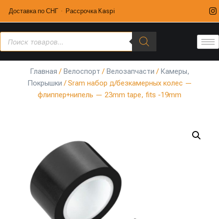
Доставка по СНГ · Рассрочка Kaspi
Главная
/
Велоспорт
/
Велозапчасти
/
Камеры,
Покрышки
/ Sram набор д/безкамерных колес —
флиппер+нипель — 23mm tape, fits -19mm