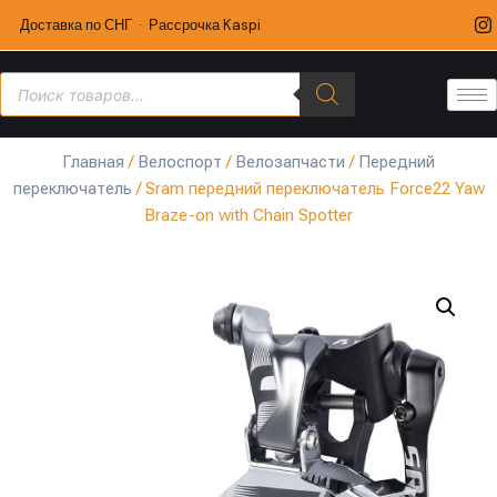
Доставка по СНГ · Рассрочка Kaspi
Главная
/
Велоспорт
/
Велозапчасти
/
Передний
переключатель
/ Sram передний переключатель Force22 Yaw
Braze-on with Chain Spotter