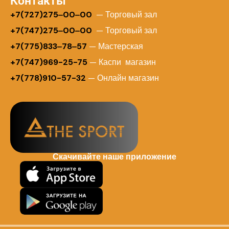
Контакты
+
7(727)275‒00‒00
— Торговый зал
+7(747)275‒00‒00
— Торговый зал
+7(775)833‒78‒57
— Мастерская
+7(747)969-25-75
— Каспи магазин
+7(778)910-57-32
— Онлайн магазин
Скачивайте наше приложение