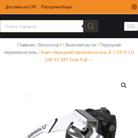
Доставка по СНГ · Рассрочка Kaspi
Главная
/
Велоспорт
/
Велозапчасти
/
Передний
переключатель
/ Sram передний переключатель X-7 2X10 LO
DM S3 39T Dual Pull —