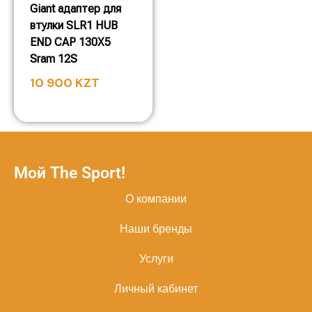
Giant адаптер для
втулки SLR1 HUB
END CAP 130X5
Sram 12S
10 900
KZT
Мой The Sport!
О компании
Наши бренды
Услуги
Личный кабинет