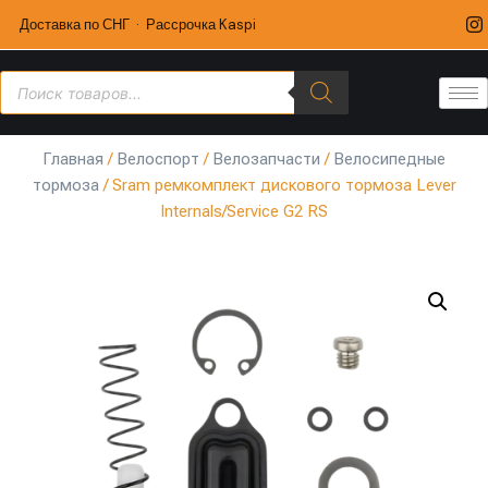
Доставка по СНГ · Рассрочка Kaspi
Главная
/
Велоспорт
/
Велозапчасти
/
Велосипедные
тормоза
/ Sram ремкомплект дискового тормоза Lever
Internals/Service G2 RS