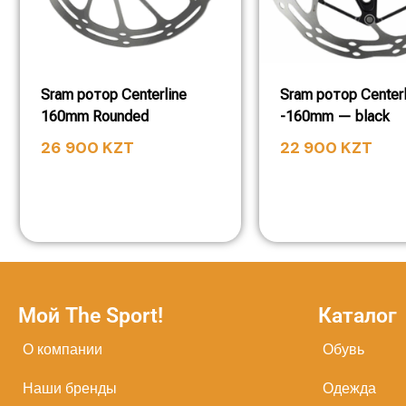
Sram ротор Centerline
Sram ротор Centerl
160mm Rounded
-160mm — black
26 900
KZT
22 900
KZT
Мой The Sport!
Каталог
О компании
Обувь
Наши бренды
Одежда