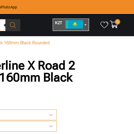
WhatsApp
0
KZT
RUB
ock 160mm Black Rounded
rline X Road 2
 160mm Black