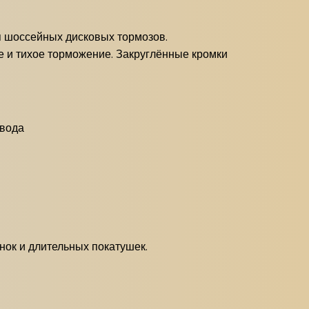
я шоссейных дисковых тормозов.
е и тихое торможение. Закруглённые кромки
твода
нок и длительных покатушек.