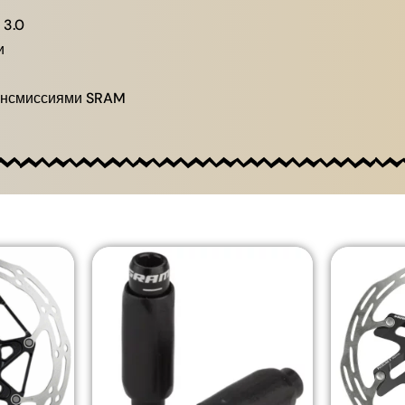
 3.0
и
рансмиссиями SRAM