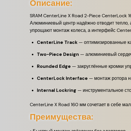
Описание:
SRAM CenterLine X Road 2-Piece CenterLock 
Алюминиевый центр надёжно отводит тепло, а
упрощают монтаж колеса, а интерфейс CenterL
CenterLine Track
— оптимизированные ка
Two-Piece Design
— алюминиевый сердечн
Rounded Edge
— закруглённые кромки упр
CenterLock Interface
— монтаж ротора н
Internal Lockring
— инструментальное сто
CenterLine X Road 160 мм сочетает в себе ма
Преимущества: