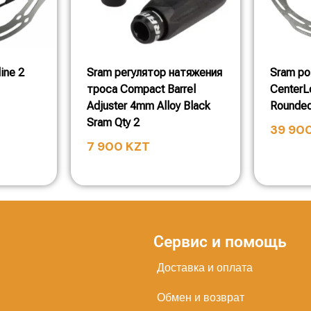
ine 2
Sram регулятор натяжения
Sram ро
троса Compact Barrel
Center
Adjuster 4mm Alloy Black
Rounded 
Sram Qty 2
39 90
7 900
KZT
Сервис и помощь
Доставка и оплата
Обмен и возврат