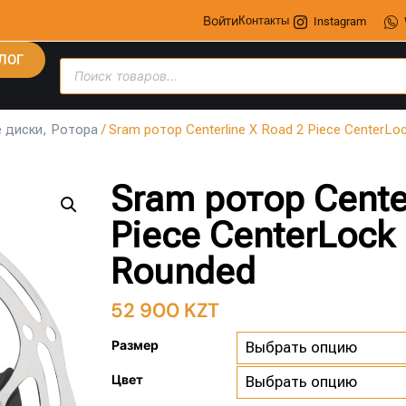
Войти
Контакты
Instagram
ЛОГ
 диски, Ротора
/ Sram ротор Centerline X Road 2 Piece CenterL
Sram ротор Cente
Piece CenterLock
Rounded
52 900
KZT
Размер
Цвет