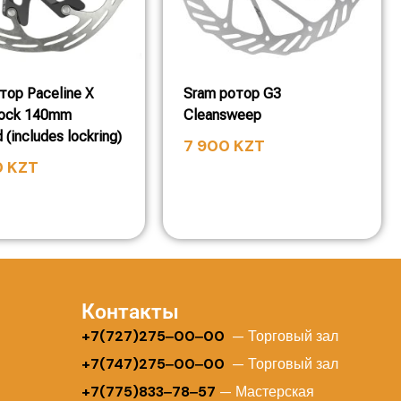
тор Paceline X
Sram ротор G3
Lock 140mm
Cleansweep
(includes lockring)
7 900
KZT
0
KZT
Контакты
+
7(727)275‒00‒00
— Торговый зал
+7(747)275‒00‒00
— Торговый зал
+7(775)833‒78‒57
— Мастерская