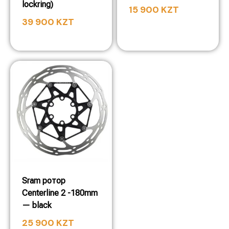
lockring)
15 900
KZT
39 900
KZT
Sram ротор
Centerline 2 -180mm
— black
25 900
KZT