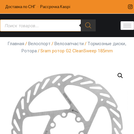
Доставка по СНГ · Рассрочка Kaspi
Главная
/
Велоспорт
/
Велозапчасти
/
Тормозные диски,
Ротора
/ Sram ротор G2 CleanSweep 185mm