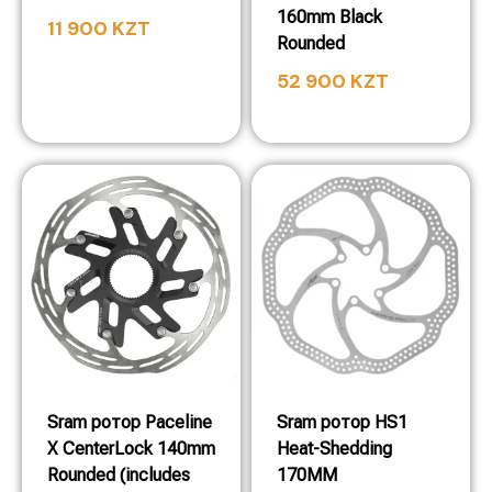
160mm Black
11 900
KZT
Rounded
52 900
KZT
Sram ротор Paceline
Sram ротор HS1
X CenterLock 140mm
Heat-Shedding
Rounded (includes
170MM