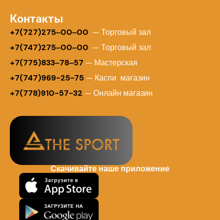
Контакты
+
7(727)275‒00‒00
— Торговый зал
+7(747)275‒00‒00
— Торговый зал
+7(775)833‒78‒57
— Мастерская
+7(747)969-25-75
— Каспи магазин
+7(778)910-57-32
— Онлайн магазин
Скачивайте наше приложение