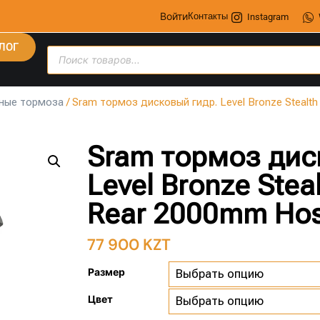
Войти
Контакты
Instagram
ЛОГ
ные тормоза
/ Sram тормоз дисковый гидр. Level Bronze Stealt
Sram тормоз дис
Level Bronze Stea
Rear 2000mm Ho
77 900
KZT
Размер
Цвет