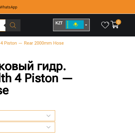
WhatsApp
0
KZT
RUB
h 4 Piston — Rear 2000mm Hose
ковый гидр.
lth 4 Piston —
se