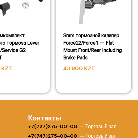
емкомплект
Sram тормозной калипер
го тормоза Lever
Force22/Force1 — Flat
s/Service G2
Mount Front/Rear Including
T
Brake Pads
0
KZT
43 900
KZT
Контакты
+
7(727)275‒00‒00
— Торговый зал
+7(747)275‒00‒00
— Торговый зал