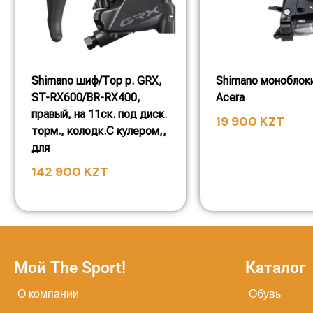
Shimano шиф/Тор р. GRX,
Shimano моноблоки
ST-RX600/BR-RX400,
Acera
правый, на 11ск. под диск.
19 900
KZT
торм., колодк.С кулером,,
для
142 900
KZT
Мой The Sport!
Каталог
О компании
Обувь