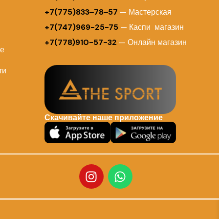
+7(775)833‒78‒57
— Мастерская
+7(747)969-25-75
— Каспи магазин
+7(778)910-57-32
— Онлайн магазин
ие
ти
Скачивайте наше приложение