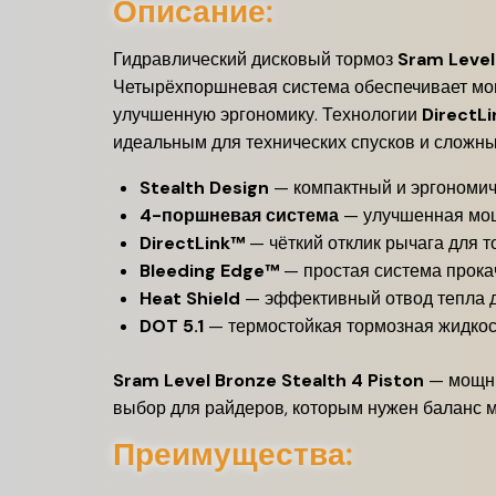
Описание:
Гидравлический дисковый тормоз
Sram Level
Четырёхпоршневая система обеспечивает мо
улучшенную эргономику. Технологии
DirectLi
идеальным для технических спусков и сложны
Stealth Design
— компактный и эргономич
4-поршневая система
— улучшенная мощ
DirectLink™
— чёткий отклик рычага для т
Bleeding Edge™
— простая система прока
Heat Shield
— эффективный отвод тепла д
DOT 5.1
— термостойкая тормозная жидкос
Sram Level Bronze Stealth 4 Piston
— мощны
выбор для райдеров, которым нужен баланс м
Преимущества: