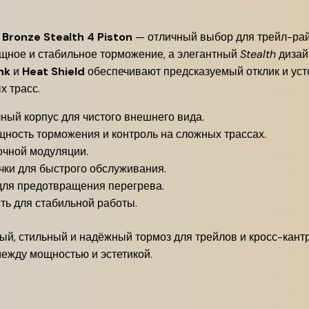
 Bronze Stealth 4 Piston
— отличный выбор для трейл-райд
щное и стабильное торможение, а элегантный
Stealth
дизай
nk
и
Heat Shield
обеспечивают предсказуемый отклик и усто
х трасс.
ный корпус для чистого внешнего вида.
ность торможения и контроль на сложных трассах.
очной модуляции.
чки для быстрого обслуживания.
ля предотвращения перегрева.
ть для стабильной работы.
й, стильный и надёжный тормоз для трейлов и кросс-кант
ежду мощностью и эстетикой.