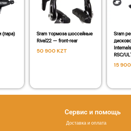
 (пара)
Sram тормоза шоссейные
Sram р
Rival22 — front-rear
дисково
Internal
50 900
KZT
RSC/UL
15 90
Сервис и помощь
Доставка и оплата