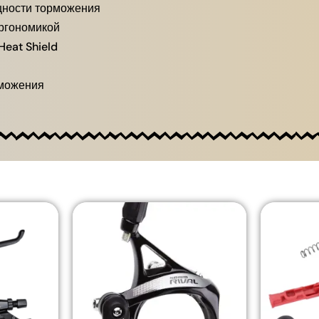
щности торможения
ргономикой
eat Shield
рможения