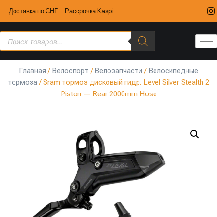
Доставка по СНГ · Рассрочка Kaspi
Главная
/
Велоспорт
/
Велозапчасти
/
Велосипедные
тормоза
/ Sram тормоз дисковый гидр. Level Silver Stealth 2
Piston — Rear 2000mm Hose