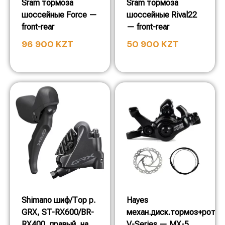
Sram тормоза
Sram тормоза
шоссейные Force —
шоссейные Rival22
front-rear
— front-rear
96 900
KZT
50 900
KZT
Shimano шиф/Тор р.
Hayes
GRX, ST-RX600/BR-
механ.диск.тормоз+ротор
RX400, правый, на
V-Series — MX-5