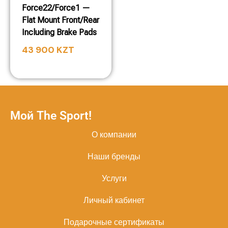
Force22/Force1 —
Flat Mount Front/Rear
Including Brake Pads
43 900
KZT
Мой The Sport!
О компании
Наши бренды
Услуги
Личный кабинет
Подарочные сертификаты