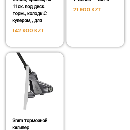
11ск. под диск.
21 900
KZT
торм., колодк.С
кулером,, для
142 900
KZT
Sram тормозной
калипер