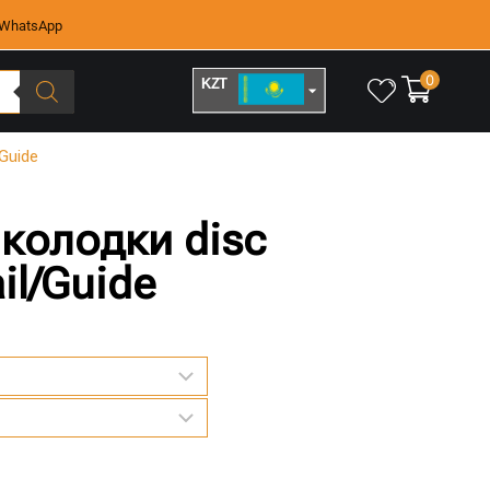
WhatsApp
0
KZT
RUB
/Guide
колодки disc
ail/Guide