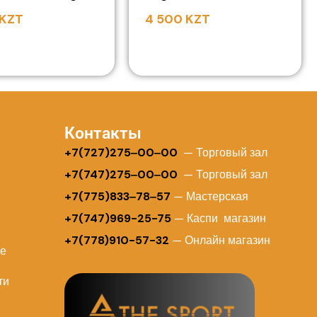
KZT
4 500
KZT
Контакты
+
7(727)275‒00‒00
— Торговый зал
+7(747)275‒00‒00
— Торговый зал
+7(775)833‒78‒57
— Мастерская
+7(747)969-25-75
— Каспи магазин
+7(778)910-57-32
— Онлайн магазин
ие
ти