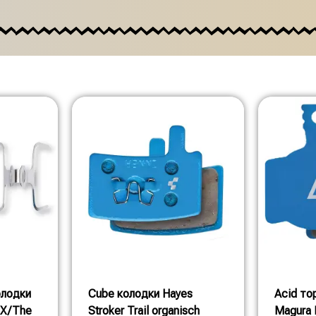
олодки
Cube колодки Hayes
Acid то
RX/The
Stroker Trail organisch
Magura 