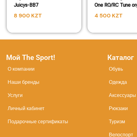
Juicys-BB7
One RO/RC Tune or
8 900
KZT
4 500
KZT
Мой The Sport!
Каталог
О компании
Обувь
Наши бренды
Одежда
Услуги
Аксессуары
Личный кабинет
Рюкзаки
Подарочные сертификаты
Туризм
Велоспорт