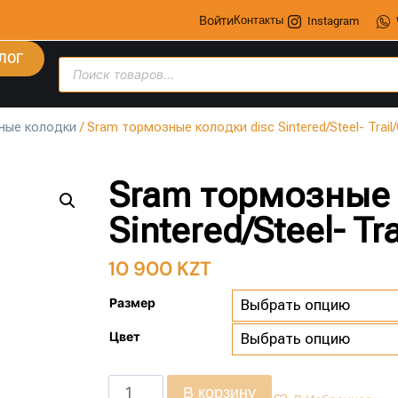
Войти
Контакты
Instagram
ЛОГ
ные колодки
/ Sram тормозные колодки disc Sintered/Steel- Trail
Sram тормозные 
Sintered/Steel- Tr
10 900
KZT
Размер
Цвет
В корзину