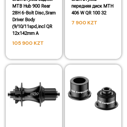
MTB Hub 900 Rear
передняя диск MTH
28H 6-Bolt Disc,Sram
406 W QR 100 32
Driver Body
7 900
KZT
(9/10/11spd,incl QR
12x142mm A
105 900
KZT