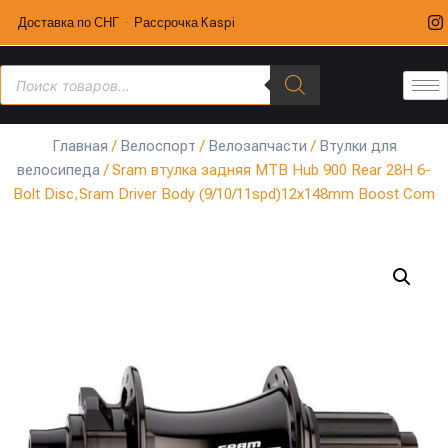
Доставка по СНГ · Рассрочка Kaspi
Главная
/
Велоспорт
/
Велозапчасти
/
Втулки для
велосипеда
/ Sram втулка задняя MTB Hub 900 Rear 28H 6-
Bolt Disc,Sram Driver Body (9/10/11spd)12x148mm Boost Com