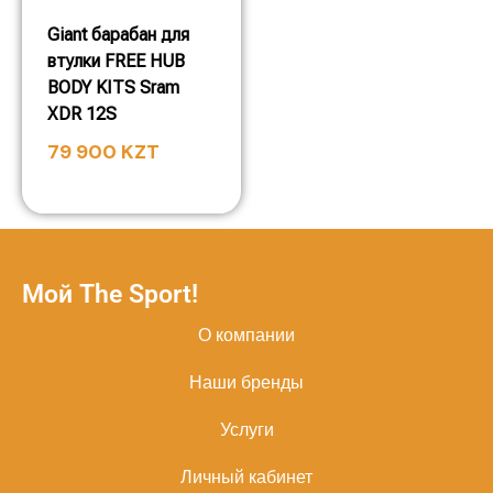
Giant барабан для
втулки FREE HUB
BODY KITS Sram
XDR 12S
79 900
KZT
Мой The Sport!
О компании
Наши бренды
Услуги
Личный кабинет