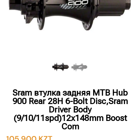
Sram втулка задняя MTB Hub
900 Rear 28H 6-Bolt Disc,Sram
Driver Body
(9/10/11spd)12x148mm Boost
Com
105 900
KZT