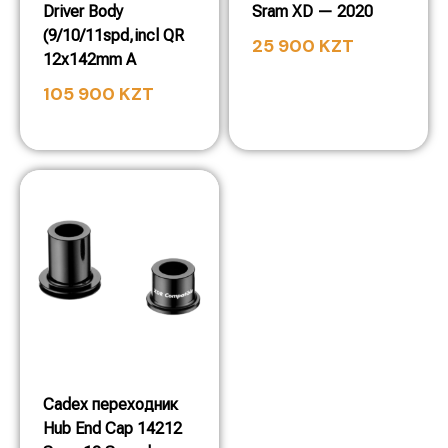
Driver Body
Sram XD — 2020
(9/10/11spd,incl QR
25 900
KZT
12x142mm A
105 900
KZT
Cadex переходник
Hub End Cap 14212