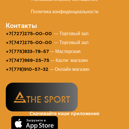
Политика конфиденциальности
Контакты
+
7(727)275‒00‒00
— Торговый зал
+7(747)275‒00‒00
— Торговый зал
+7(775)833‒78‒57
— Мастерская
+7(747)969-25-75
— Каспи магазин
+7(778)910-57-32
— Онлайн магазин
Скачивайте наше приложение