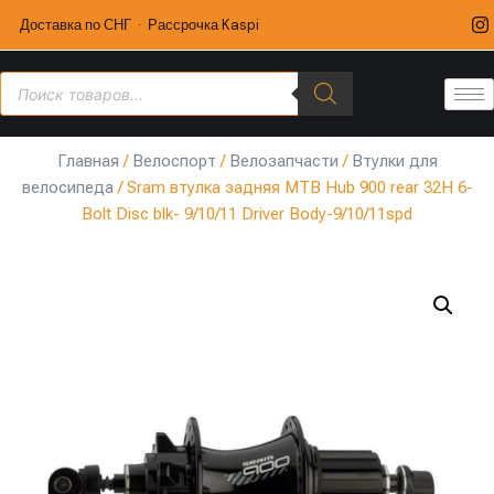
Доставка по СНГ · Рассрочка Kaspi
Главная
/
Велоспорт
/
Велозапчасти
/
Втулки для
велосипеда
/ Sram втулка задняя MTB Hub 900 rear 32H 6-
Bolt Disc blk- 9/10/11 Driver Body-9/10/11spd