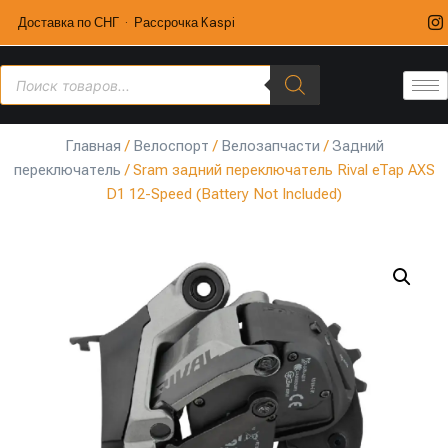
Доставка по СНГ · Рассрочка Kaspi
Главная
/
Велоспорт
/
Велозапчасти
/
Задний
переключатель
/ Sram задний переключатель Rival eTap AXS
D1 12-Speed (Battery Not Included)