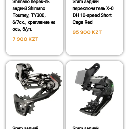
Shimano перек-ль
Sram задний
задний Shimano
переключатель X-0
Tourney, TY300,
DH 10-speed Short
6/7ск., крепление на
Cage Red
ось, б/уп.
95 900
KZT
7 900
KZT
Sram задний
Sram задний