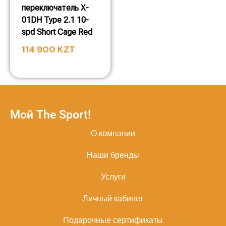
переключатель X-
01DH Type 2.1 10-
spd Short Cage Red
114 900
KZT
Мой The Sport!
О компании
Наши бренды
Услуги
Личный кабинет
Подарочные сертификаты