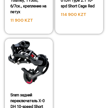
Tourney, TY500,
01DH Type 2.1 10-
6/7ск., крепление на
spd Short Cage Red
петух
114 900
KZT
11 900
KZT
Sram задний
переключатель X-0
DH 10-speed Short