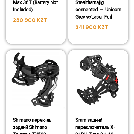
Max 36T (Battery Not
Stealthamajig
Included)
connected — Unicorn
Grey w/Laser Foil
230 900
KZT
241 900
KZT
Shimano перек-ль
Sram задний
задний Shimano
переключатель X-