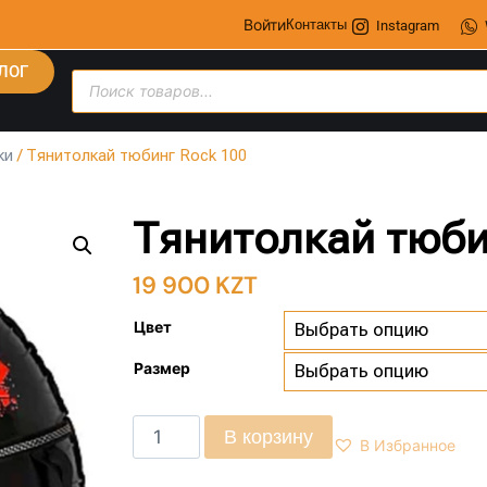
Войти
Контакты
Instagram
ЛОГ
ки
/ Тянитолкай тюбинг Rock 100
Тянитолкай тюби
19 900
KZT
Цвет
Размер
В корзину
В Избранное