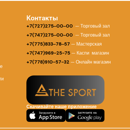
Контакты
+
7(727)275‒00‒00
— Торговый зал
+7(747)275‒00‒00
— Торговый зал
+7(775)833‒78‒57
— Мастерская
+7(747)969-25-75
— Каспи магазин
+7(778)910-57-32
— Онлайн магазин
ие
ти
Скачивайте наше приложение