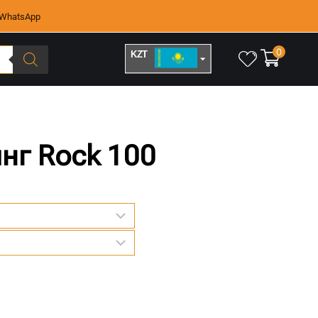
WhatsApp
0
KZT
RUB
нг Rock 100