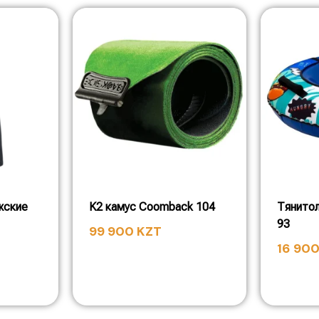
жские
K2 камус Coomback 104
Тянитол
93
99 900
KZT
16 90