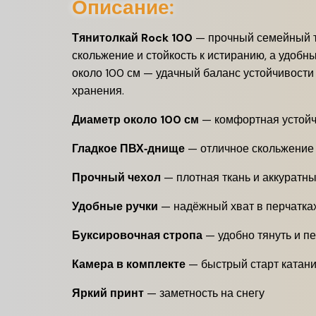
Описание:
Тянитолкай Rock 100
— прочный семейный тю
скольжение и стойкость к истиранию, а удобн
около 100 см — удачный баланс устойчивости 
хранения.
Диаметр около 100 см
— комфортная устойчи
Гладкое ПВХ‑днище
— отличное скольжение 
Прочный чехол
— плотная ткань и аккуратн
Удобные ручки
— надёжный хват в перчатка
Буксировочная стропа
— удобно тянуть и п
Камера в комплекте
— быстрый старт катан
Яркий принт
— заметность на снегу