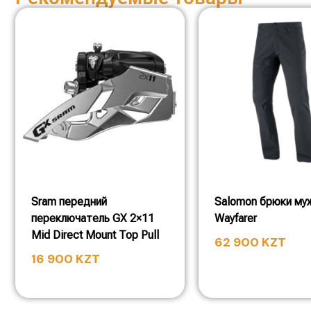
Sram передний
Salomon брюки му
переключатель GX 2×11
Wayfarer
Mid Direct Mount Top Pull
62 900
KZT
16 900
KZT