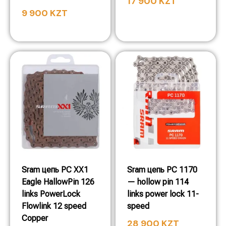
17 900
KZT
9 900
KZT
Sram цепь PC XX1
Sram цепь PC 1170
Eagle HallowPin 126
— hollow pin 114
links PowerLock
links power lock 11-
Flowlink 12 speed
speed
Copper
28 900
KZT