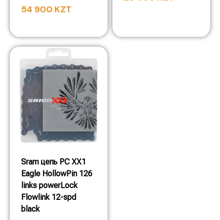
54 900
KZT
Sram цепь PC XX1
Eagle HollowPin 126
links powerLock
Flowlink 12-spd
black