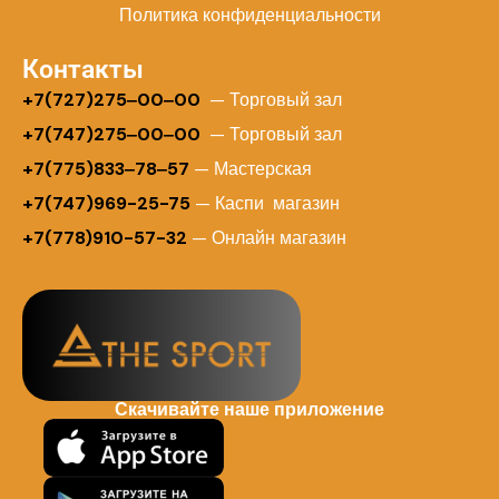
Политика конфиденциальности
Контакты
+
7(727)275‒00‒00
— Торговый зал
+7(747)275‒00‒00
— Торговый зал
+7(775)833‒78‒57
— Мастерская
+7(747)969-25-75
— Каспи магазин
+7(778)910-57-32
— Онлайн магазин
Скачивайте наше приложение