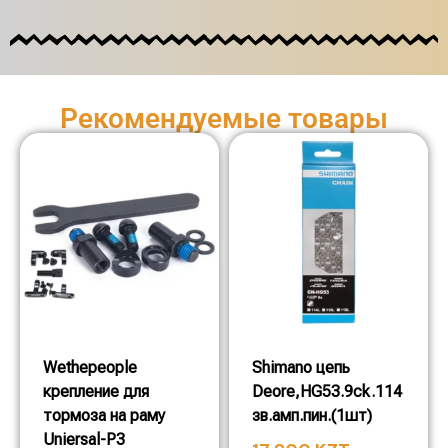
Рекомендуемые товары
Wethepeople
Shimano цепь
крепление для
Deore,HG53.9ck.114
тормоза на раму
зв.амп.пин.(1шт)
Uniersal-P3