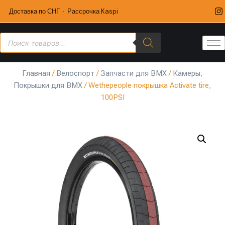
Доставка по СНГ · Рассрочка Kaspi
Главная
/
Велоспорт
/
Запчасти для BMX
/
Камеры,
Покрышки для BMX
/ Wethepeople покрышка Activate tire,
100PSI