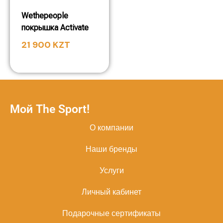
Wethepeople
покрышка Activate
21 900
KZT
Мой The Sport!
О компании
Наши бренды
Услуги
Личный кабинет
Подарочные сертификаты