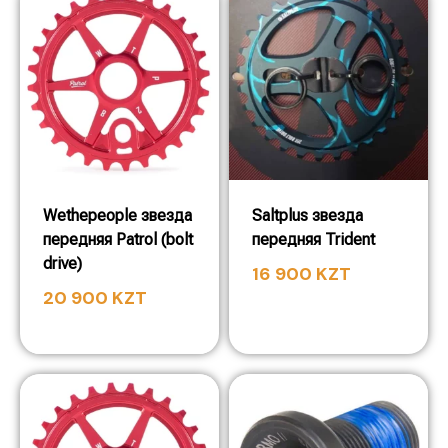
Wethepeople звезда
Saltplus звезда
передняя Patrol (bolt
передняя Trident
drive)
16 900
KZT
20 900
KZT