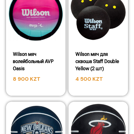
Wilson мяч
Wilson мяч для
волейбольный AVP
сквоша Staff Double
Oasis
Yellow (2 шт)
8 900
KZT
4 500
KZT