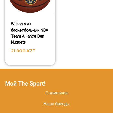
Wilson мяч
баскетбольный NBA
Team Alliance Den
Nuggets
21 900
KZT
Мой The Sport!
О компании
Наши бренды