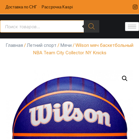
Доставка по СНГ · Рассрочка Kaspi
Главная
/
Летний спорт
/
Мячи
/ Wilson мяч баскетбольный
NBA Team City Collector NY Knicks