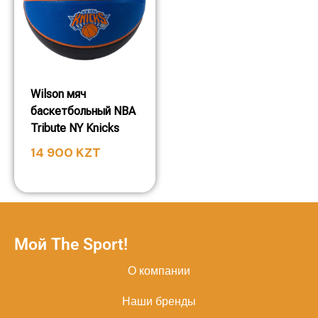
Wilson мяч
баскетбольный NBA
Tribute NY Knicks
14 900
KZT
Мой The Sport!
О компании
Наши бренды