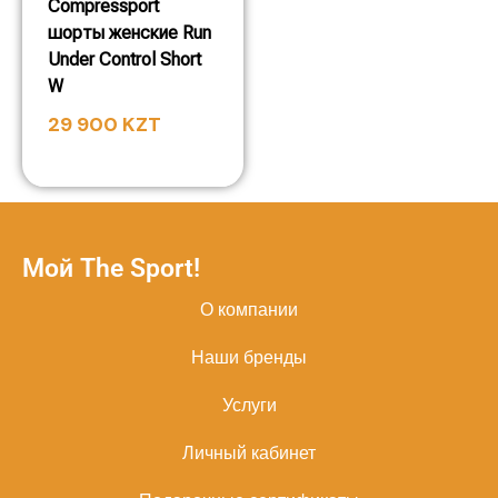
Compressport
шорты женские Run
Under Control Short
W
29 900
KZT
Мой The Sport!
О компании
Наши бренды
Услуги
Личный кабинет