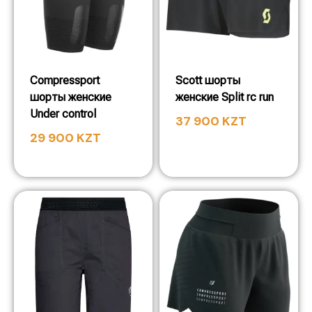
Compressport
Scott шорты
шорты женские
женские Split rc run
Under control
37 900
KZT
29 900
KZT