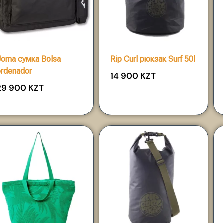
Joma сумка Bolsa
Rip Curl рюкзак Surf 50l
ordenador
14 900
KZT
29 900
KZT