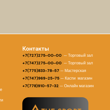
Контакты
+
7(727)275‒00‒00
— Торговый зал
+7(747)275‒00‒00
— Торговый зал
+7(775)833‒78‒57
— Мастерская
+7(747)969-25-75
— Каспи магазин
+7(778)910-57-32
— Онлайн магазин
ие
ти