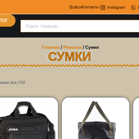
Войти
Контакты
Instagram
ЛОГ
Главная
/
Рюкзаки
/ Сумки
СУМКИ
заны все (10)