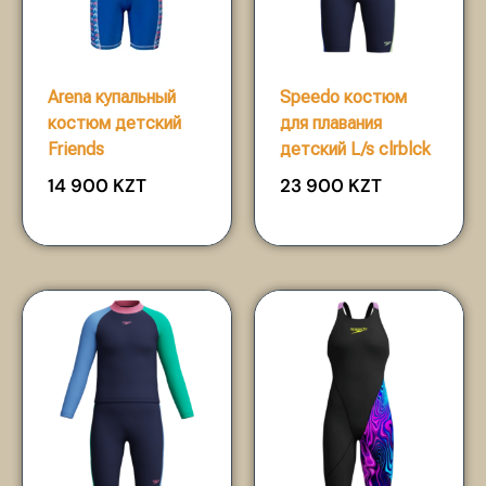
Arena купальный
Speedo костюм
костюм детский
для плавания
Friends
детский L/s clrblck
14 900
KZT
23 900
KZT