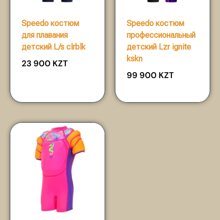
Speedo костюм
Speedo костюм
для плавания
профессиональный
детский L/s clrblk
детский Lzr ignite
kskn
23 900
KZT
99 900
KZT