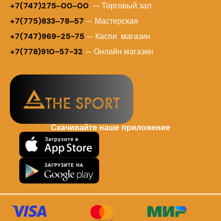
+7(747)275‒00‒00
— Торговый зал
+7(775)833‒78‒57
— Мастерская
+7(747)969-25-75
— Каспи магазин
+7(778)910-57-32
— Онлайн магазин
Скачивайте наше приложение