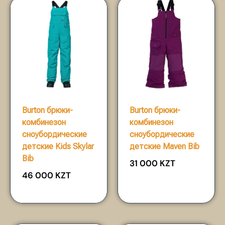
Burton брюки-
Burton брюки-
комбинезон
комбинезон
сноубордические
сноубордические
детские Kids Skylar
детские Maven Bib
Bib
31 000
KZT
46 000
KZT