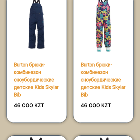
Burton брюки-
Burton брюки-
комбинезон
комбинезон
сноубордические
сноубордические
детские Kids Skylar
детские Kids Skylar
Bib
Bib
46 000
KZT
46 000
KZT