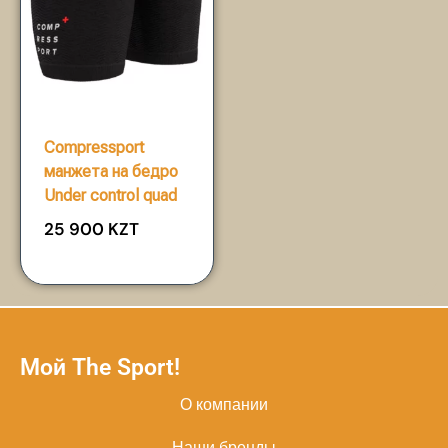
Compressport
манжета на бедро
Under control quad
25 900
KZT
Мой The Sport!
О компании
Наши бренды