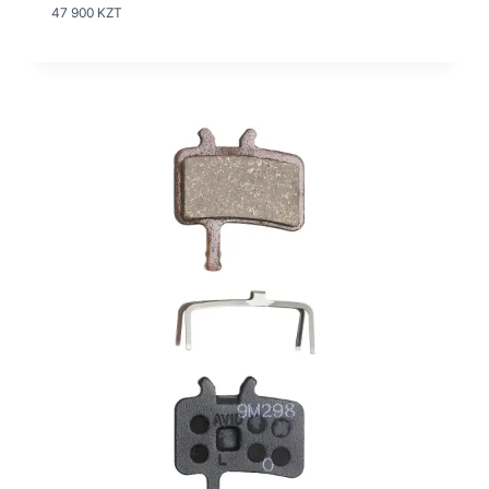
47 900
KZT