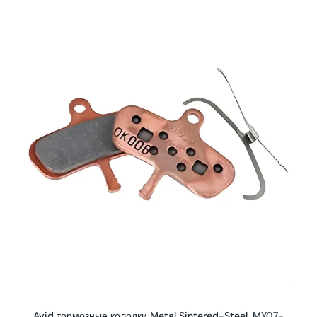
Avid тормозные колодки Metal Sintered-Steel, MY07-