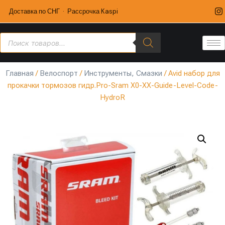
Доставка по СНГ · Рассрочка Kaspi
Главная
/
Велоспорт
/
Инструменты, Смазки
/ Avid набор для
прокачки тормозов гидр.Pro-Sram X0-XX-Guide-Level-Code-
HydroR