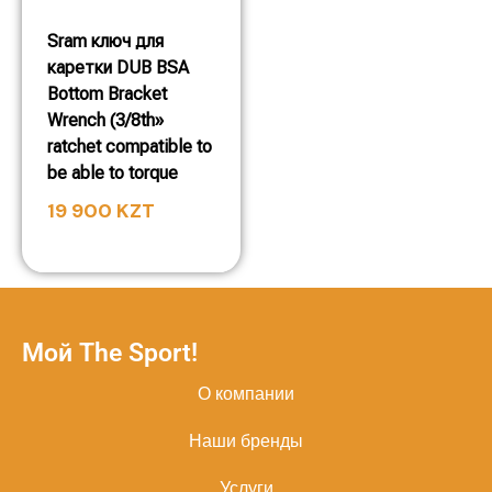
Sram ключ для
каретки DUB BSA
Bottom Bracket
Wrench (3/8th»
ratchet compatible to
be able to torque
19 900
KZT
Мой The Sport!
О компании
Наши бренды
Услуги