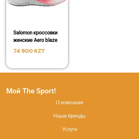
Salomon кроссовки
женские Aero blaze
74 900
KZT
Мой The Sport!
О компании
Наши бренды
Услуги