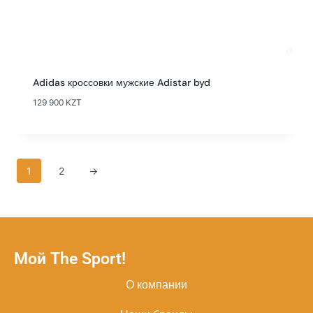
Adidas кроссовки мужские Adistar byd
129 900
KZT
1
2
→
Мой The Sport!
О компании