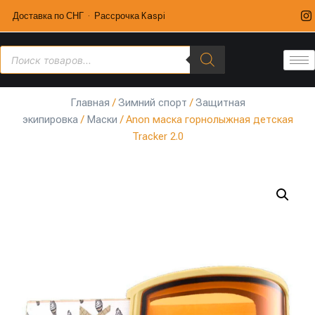
Доставка по СНГ · Рассрочка Kaspi
Главная
/
Зимний спорт
/
Защитная
экипировка
/
Маски
/ Anon маска горнолыжная детская
Tracker 2.0