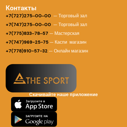
Контакты
+
7(727)275‒00‒00
— Торговый зал
+7(747)275‒00‒00
— Торговый зал
+7(775)833‒78‒57
— Мастерская
+7(747)969-25-75
— Каспи магазин
+7(778)910-57-32
— Онлайн магазин
Скачивайте наше приложение