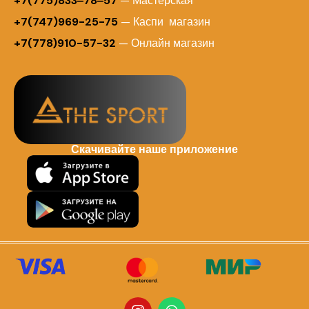
+7(775)833‒78‒57
— Мастерская
+7(747)969-25-75
— Каспи магазин
+7(778)910-57-32
— Онлайн магазин
Скачивайте наше приложение