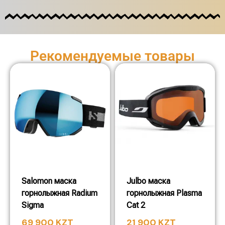
Рекомендуемые товары
Salomon маска
Julbo маска
горнолыжная Radium
горнолыжная Plasma
Sigma
Cat 2
69 900
KZT
21 900
KZT