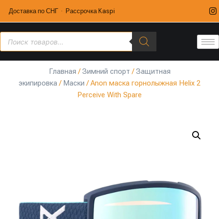
Доставка по СНГ · Рассрочка Kaspi
Главная
/
Зимний спорт
/
Защитная
экипировка
/
Маски
/ Anon маска горнолыжная Helix 2
Perceive With Spare