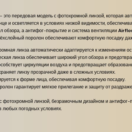
– это передовая модель с фотохромной линзой, которая ав
нце и осветляется в условиях низкой видимости, обеспечи
л обзора, а антифог-покрытие и система вентиляции
Airfl
рёхслойный поролон обеспечивают комфортную посадку даж
омная линза автоматически адаптируется к изменениям о
ская линза обеспечивает широкий угол обзора и предотвра
собствует циркуляции воздуха и предотвращает образован
раняет линзу прозрачной даже в сложных условиях.
ируется к форме лица, обеспечивая комфортную посадку.
олон гарантирует мягкое прилегание и защиту от раздраже
с фотохромной линзой, безрамочным дизайном и антифог-
 в любых погодных условиях.