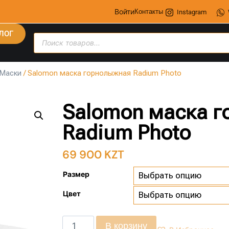
Войти
Контакты
Instagram
ЛОГ
Маски
/ Salomon маска горнолыжная Radium Photo
Salomon маска 
Radium Photo
69 900
KZT
Размер
Цвет
В корзину