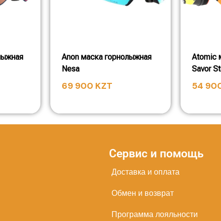
лыжная
Anon маска горнолыжная
Atomic 
Nesa
Savor S
69 900
KZT
54 90
Сервис и помощь
Доставка и оплата
Обмен и возврат
Программа лояльности