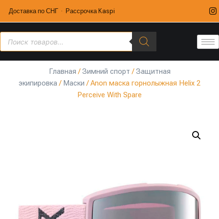
Доставка по СНГ · Рассрочка Kaspi
Главная
/
Зимний спорт
/
Защитная
экипировка
/
Маски
/ Anon маска горнолыжная Helix 2
Perceive With Spare