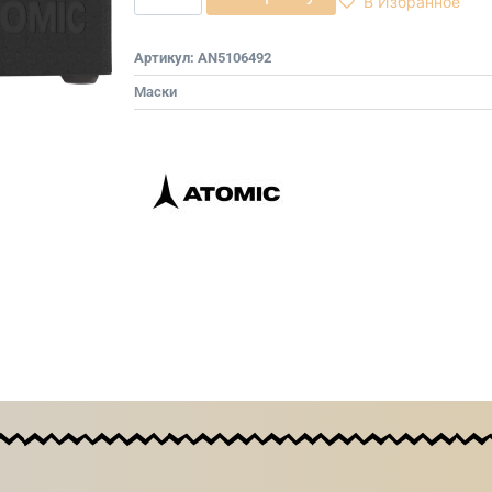
В Избранное
Артикул:
AN5106492
Маски