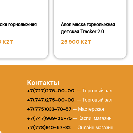
ска горнолыжная
Anon маска горнолыжная
детская Tracker 2.0
0
KZT
25 900
KZT
Контакты
+
7(727)275‒00‒00
— Торговый зал
+7(747)275‒00‒00
— Торговый зал
+7(775)833‒78‒57
— Мастерская
+7(747)969-25-75
— Каспи магазин
+7(778)910-57-32
— Онлайн магазин
ие