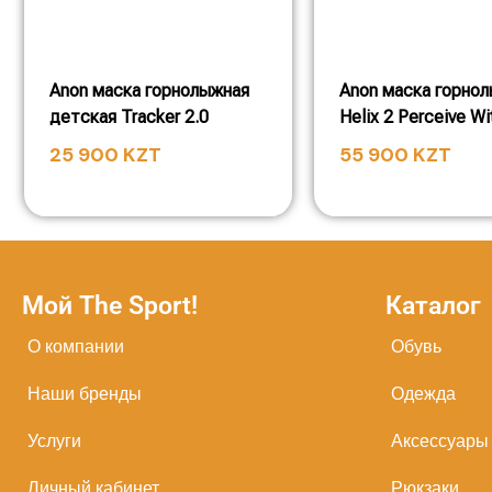
Anon маска горнолыжная
Anon маска горно
детская Tracker 2.0
Helix 2 Perceive Wi
25 900
KZT
55 900
KZT
Мой The Sport!
Каталог
О компании
Обувь
Наши бренды
Одежда
Услуги
Аксессуары
Личный кабинет
Рюкзаки