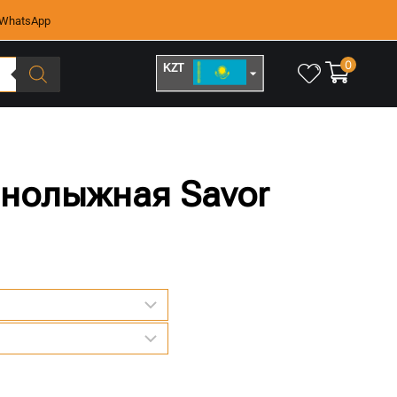
WhatsApp
0
KZT
RUB
рнолыжная Savor