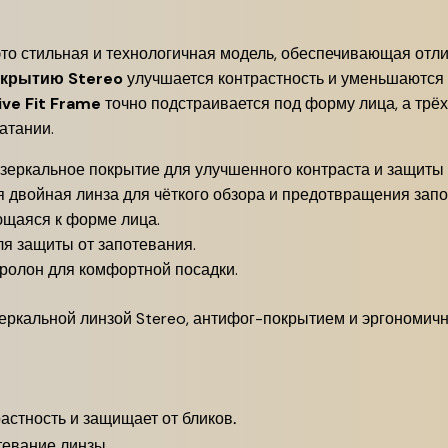
то стильная и технологичная модель, обеспечивающая отли
окрытию Stereo
улучшается контрастность и уменьшаются 
ive Fit Frame
точно подстраивается под форму лица, а трё
атании.
зеркальное покрытие для улучшенного контраста и защиты 
 двойная линза для чёткого обзора и предотвращения запо
ющаяся к форме лица.
я защиты от запотевания.
ролон для комфортной посадки.
еркальной линзой Stereo, антифог-покрытием и эргономич
астность и защищает от бликов.
евание линзы.