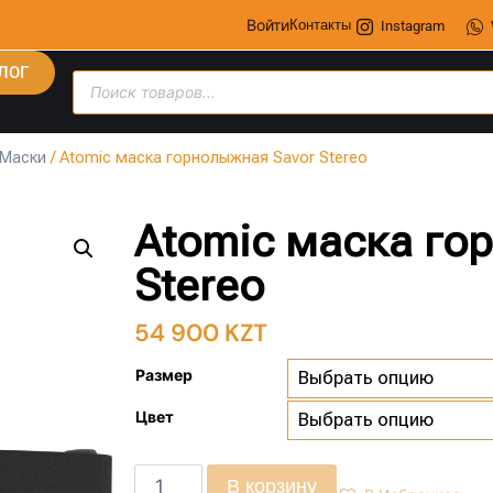
Войти
Контакты
Instagram
ЛОГ
Маски
/ Atomic маска горнолыжная Savor Stereo
Atomic маска го
Stereo
54 900
KZT
Размер
Цвет
В корзину