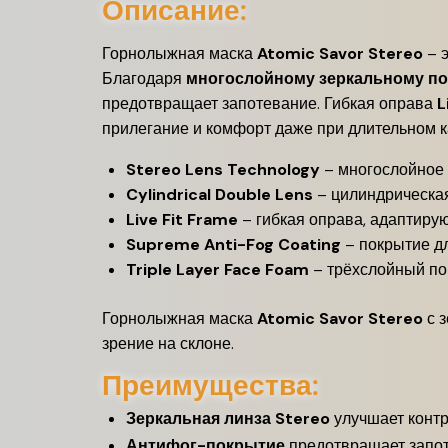
Описание:
Горнолыжная маска
Atomic Savor Stereo
– э
Благодаря
многослойному зеркальному п
предотвращает запотевание. Гибкая оправа
L
прилегание и комфорт даже при длительном к
Stereo Lens Technology
– многослойное 
Cylindrical Double Lens
– цилиндрическая
Live Fit Frame
– гибкая оправа, адаптиру
Supreme Anti-Fog Coating
– покрытие дл
Triple Layer Face Foam
– трёхслойный по
Горнолыжная маска
Atomic Savor Stereo
с з
зрение на склоне.
Преимущества:
Зеркальная линза Stereo
улучшает контр
Антифог-покрытие
предотвращает запот