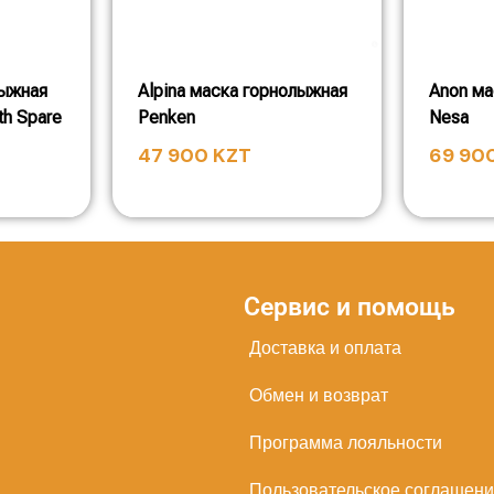
лыжная
Alpina маска горнолыжная
Anon ма
th Spare
Penken
Nesa
47 900
KZT
69 90
Сервис и помощь
Доставка и оплата
Обмен и возврат
Программа лояльности
Пользовательское соглашен