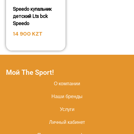
Speedo купальник
детский Lts bck
Speedo
14 900
KZT
Мой The Sport!
О компании
Наши бренды
Услуги
Личный кабинет