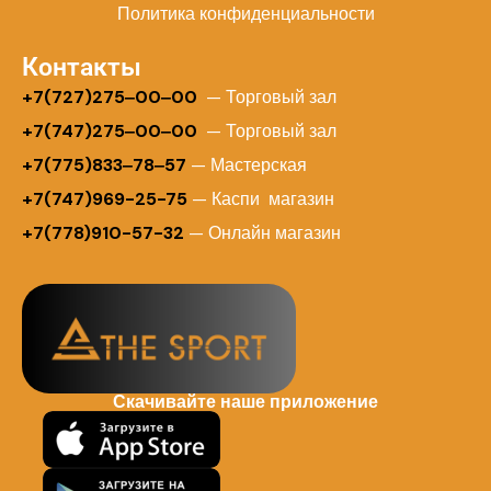
Политика конфиденциальности
Контакты
+
7(727)275‒00‒00
— Торговый зал
+7(747)275‒00‒00
— Торговый зал
+7(775)833‒78‒57
— Мастерская
+7(747)969-25-75
— Каспи магазин
+7(778)910-57-32
— Онлайн магазин
Скачивайте наше приложение