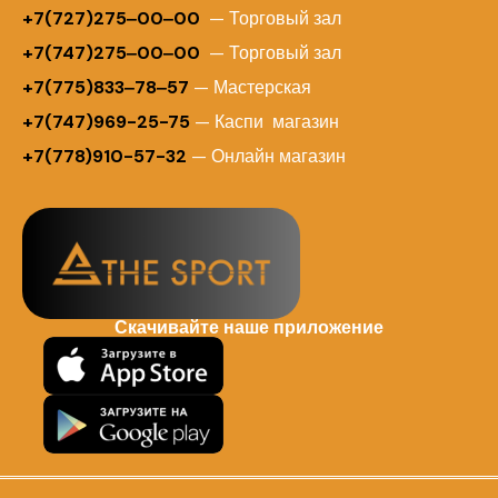
+
7(727)275‒00‒00
— Торговый зал
+7(747)275‒00‒00
— Торговый зал
+7(775)833‒78‒57
— Мастерская
+7(747)969-25-75
— Каспи магазин
+7(778)910-57-32
— Онлайн магазин
Скачивайте наше приложение