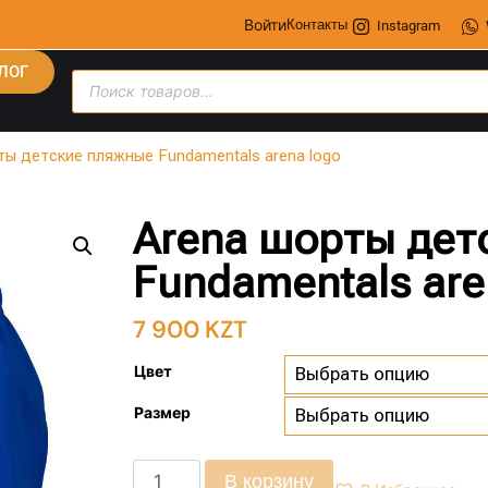
Войти
Контакты
Instagram
ЛОГ
ты детские пляжные Fundamentals arena logo
Arena шорты дет
Fundamentals are
7 900
KZT
Цвет
Размер
В корзину