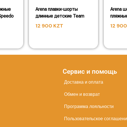
яжные
Arena плавки-шорты
Arena 
 Speedo
длинные детские Team
пляжны
12 900
KZT
12 90
Сервис и помощь
Доставка и оплата
Обмен и возврат
Программа лояльности
Пользовательское соглашен