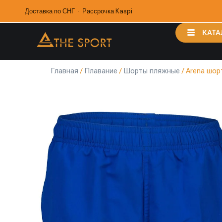
Доставка по СНГ · Рассрочка Kaspi
КАТА
Главная
/
Плавание
/
Шорты пляжные
/ Arena шор