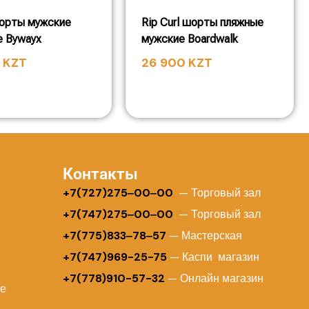
шорты мужские
Rip Curl шорты пляжные
е Bywayx
мужские Boardwalk
0
KZT
26 900
KZT
Контакты
+
7(727)275‒00‒00
— Торговый зал
+7(747)275‒00‒00
— Торговый зал
+7(775)833‒78‒57
— Мастерская
+7(747)969-25-75
— Каспи магазин
+7(778)910-57-32
— Онлайн магазин
ие