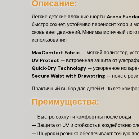
Описание:
Легкие детские пляжные шорты
Arena Funda
быстро сохнет, устойчиво переносит хлор и м
сковывает движений. Минималистичный логот
использования.
MaxComfort Fabric
— мягкий полиэстер, уст
UV Protect
— встроенная защита от ультраф
Quick‑Dry Technology
— ускоренное испарен
Secure Waist with Drawstring
— пояс с рези
Практичный выбор для детей 6–15 лет: комфо
Преимущества:
— Быстро сохнут и комфортны после воды
— Защита от UV и стойкость к воздействию хл
— Шнурок и резинка обеспечивают точную по