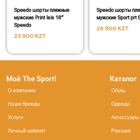
Speedo шорты пляжные
Speedo шорты пл
мужские Print leis 18″
мужские Sport prt
Speedo
26 900
KZT
23 900
KZT
Мой The Sport!
Каталог
О компании
Обувь
Наши бренды
Одежда
Услуги
Аксессуары
Личный кабинет
Рюкзаки