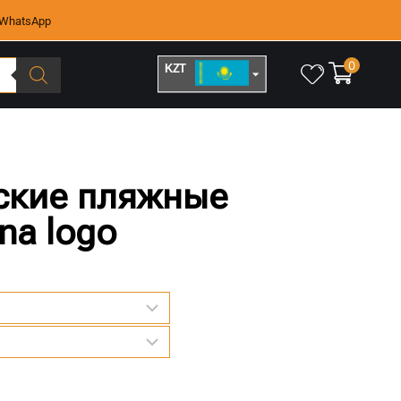
WhatsApp
0
KZT
RUB
ские пляжные
na logo