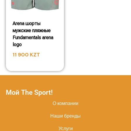
Arena шорты
мужские пляжные
Fundamentals arena
logo
11 900
KZT
Мой The Sport!
О компании
Наши бренды
Услуги