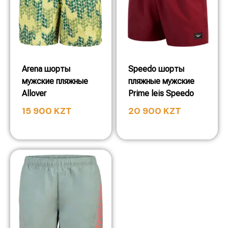
Arena шорты
Speedo шорты
мужские пляжные
пляжные мужские
Allover
Prime leis Speedo
15 900
KZT
20 900
KZT